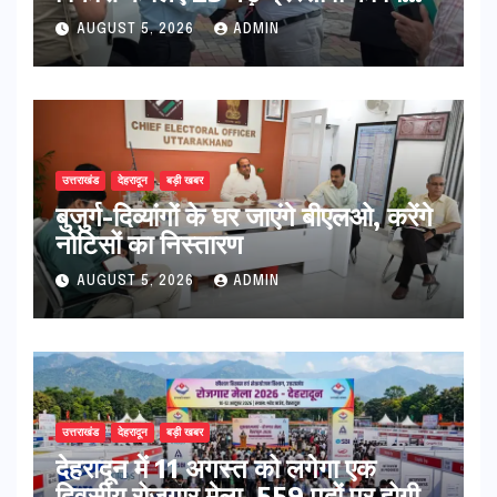
हरी झंडी
AUGUST 5, 2026
ADMIN
उत्तराखंड
देहरादून
बड़ी खबर
बुजुर्ग-दिव्यांगों के घर जाएंगे बीएलओ, करेंगे
नोटिसों का निस्तारण
AUGUST 5, 2026
ADMIN
उत्तराखंड
देहरादून
बड़ी खबर
​देहरादून में 11 अगस्त को लगेगा एक
दिवसीय रोजगार मेला, 559 पदों पर होगी