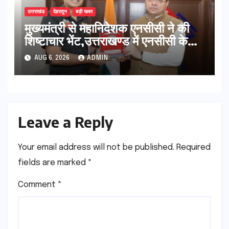
उत्तराखंड
देहरादून
बड़ी खबर
मुख्यमंत्री से महानिदेशक एनसीसी ने की
शिष्टाचार भेंट,उत्तराखण्ड में एनसीसी के
विस्तार एवं आधुनिक आधारभूत संरचना के
AUG 6, 2026
ADMIN
विकास पर हुई महत्वपूर्ण चर्चा
Leave a Reply
Your email address will not be published.
Required
fields are marked
*
Comment
*