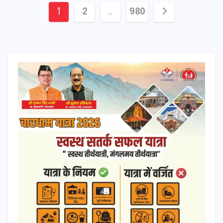
Posts
1
2
…
980
pagination