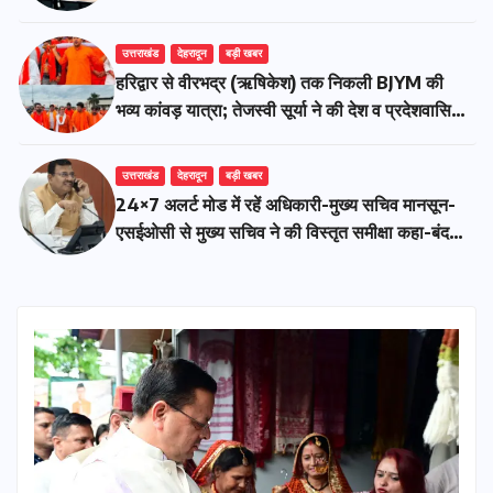
उत्तराखंड
देहरादून
बड़ी खबर
​हरिद्वार से वीरभद्र (ऋषिकेश) तक निकली BJYM की
भव्य कांवड़ यात्रा; तेजस्वी सूर्या ने की देश व प्रदेशवासियों
के कल्याण की कामना
उत्तराखंड
देहरादून
बड़ी खबर
24×7 अलर्ट मोड में रहें अधिकारी-मुख्य सचिव मानसून-
एसईओसी से मुख्य सचिव ने की विस्तृत समीक्षा कहा-बंद
सड़कों को शीघ्र खोला जाए, लोगों को न हो दिक्कत