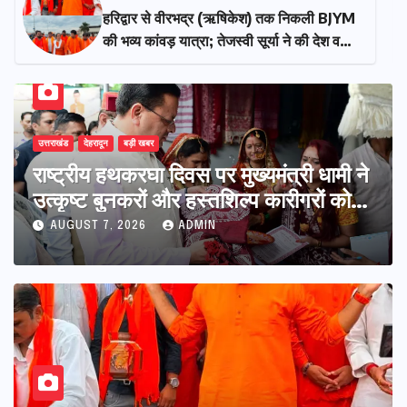
​हरिद्वार से वीरभद्र (ऋषिकेश) तक निकली BJYM
की भव्य कांवड़ यात्रा; तेजस्वी सूर्या ने की देश व
प्रदेशवासियों के कल्याण की कामना
उत्तराखंड
देहरादून
बड़ी खबर
राष्ट्रीय हथकरघा दिवस पर मुख्यमंत्री धामी ने
उत्कृष्ट बुनकरों और हस्तशिल्प कारीगरों को
किया सम्मानित
AUGUST 7, 2026
ADMIN