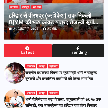
उत्तराखंड
देहरादून
बड़ी खबर
उत्त
​हरिद्वार से वीरभद्र (ऋषिकेश) तक निकली
24
BJYM की भव्य कांवड़ यात्रा; तेजस्वी सूर्या ने
मा
की देश व प्रदेशवासियों के कल्याण की कामना
वि
AUGUST 7, 2026
ADMIN
खो
Latest
Trending
उत्तराखंड
देहरादून
बड़ी खबर
राष्ट्रीय हथकरघा दिवस पर मुख्यमंत्री धामी ने उत्कृष्ट
बुनकरों और हस्तशिल्प कारीगरों को किया सम्मानित
उत्तराखंड
देहरादून
बड़ी खबर
​धामी कैबिनेट का बड़ा फैसला: पशुपालकों को 60% तक
सब्सिडी, गंगा एक्सप्रेसवे का हरिद्वार तक होगा विस्तार