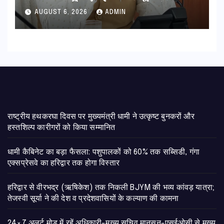
की विस्तृत समीक्षा कहा-बंद सड़कों को
AUGUST 6, 2026
ADMIN
शीघ्र खोला जाए, लोगों को न हो दिक्कत
राष्ट्रीय हथकरघा दिवस पर मुख्यमंत्री धामी ने उत्कृष्ट बुनकरों और
हस्तशिल्प कारीगरों को किया सम्मानित
​धामी कैबिनेट का बड़ा फैसला: पशुपालकों को 60% तक सब्सिडी, गंगा
एक्सप्रेसवे का हरिद्वार तक होगा विस्तार
​हरिद्वार से वीरभद्र (ऋषिकेश) तक निकली BJYM की भव्य कांवड़ यात्रा;
तेजस्वी सूर्या ने की देश व प्रदेशवासियों के कल्याण की कामना
24×7 अलर्ट मोड में रहें अधिकारी-मुख्य सचिव मानसून-एसईओसी से मुख्य