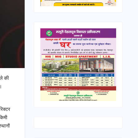
ले की
ए।
रिक्टर
 किमी
‍थानों