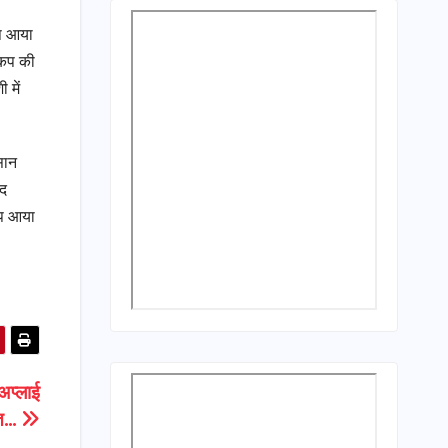
ंप आया
ंकप की
 में
सान
हद
ंप आया
अप्लाई
रत…