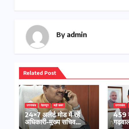
By
admin
Related Post
उत्तराखंड
देहरादून
बड़ी खबर
उत्तराखंड
24×7 अलर्ट मोड में रहें
459 क
अधिकारी-मुख्य सचिव
गढ़वाल 
मानसून-एसईओसी से मुख्य
अनुसं