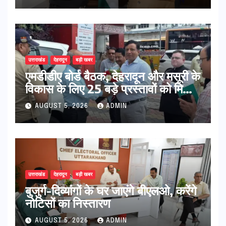
उत्तराखंड
देहरादून
बड़ी खबर
एमडीडीए बोर्ड बैठक, देहरादून और मसूरी के
विकास के लिए 25 बड़े प्रस्तावों को मिली
हरी झंडी
AUGUST 5, 2026
ADMIN
उत्तराखंड
देहरादून
बड़ी खबर
बुजुर्ग-दिव्यांगों के घर जाएंगे बीएलओ, करेंगे
नोटिसों का निस्तारण
AUGUST 5, 2026
ADMIN