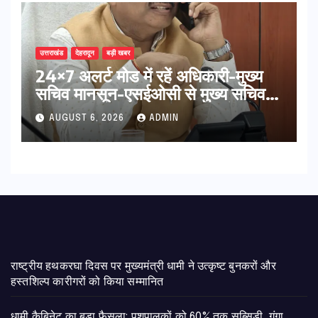
उत्तराखंड
देहरादून
बड़ी खबर
24×7 अलर्ट मोड में रहें अधिकारी-मुख्य
सचिव मानसून-एसईओसी से मुख्य सचिव ने
की विस्तृत समीक्षा कहा-बंद सड़कों को
AUGUST 6, 2026
ADMIN
शीघ्र खोला जाए, लोगों को न हो दिक्कत
राष्ट्रीय हथकरघा दिवस पर मुख्यमंत्री धामी ने उत्कृष्ट बुनकरों और
हस्तशिल्प कारीगरों को किया सम्मानित
​धामी कैबिनेट का बड़ा फैसला: पशुपालकों को 60% तक सब्सिडी, गंगा