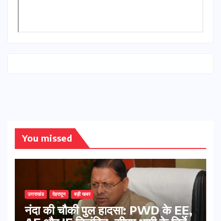
You missed
उत्तराखंड
देहरादून
बड़ी खबर
नंदा की चौकी पुल हादसा: PWD के EE,