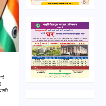
ो
 गई
)
ट्रपति