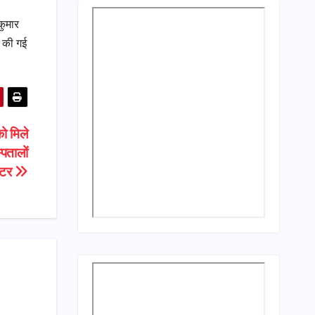
कुमार
ी की गई
ो मिले
पतालों
्टर