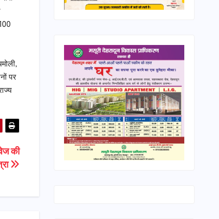
ी
 100
चमोली,
ानों पर
राज्य
वेज की
त्रा