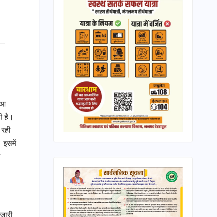
ं आ
ी है।
 रही
 इसमें
ी
 जारी