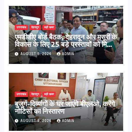
उत्तराखंड
देहरादून
बड़ी खबर
एमडीडीए बोर्ड बैठक, देहरादून और मसूरी के
विकास के लिए 25 बड़े प्रस्तावों को मिली
हरी झंडी
AUGUST 5, 2026
ADMIN
उत्तराखंड
देहरादून
बड़ी खबर
बुजुर्ग-दिव्यांगों के घर जाएंगे बीएलओ, करेंगे
नोटिसों का निस्तारण
AUGUST 5, 2026
ADMIN