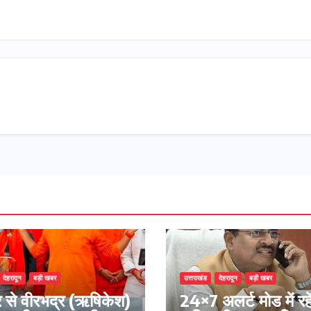
देहरादून
बड़ी खबर
उत्तराखंड
देहरादून
बड़ी खबर
वार से वीरभद्र (ऋषिकेश)
24×7 अलर्ट मोड में रहे