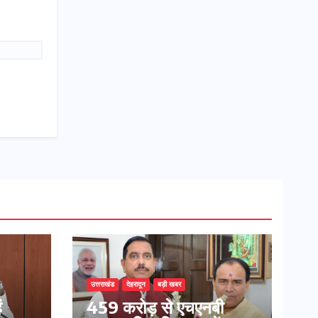
उत्तराखंड
देहरादून
बड़ी खबर
ं
459 करोड़ से एचएनबी