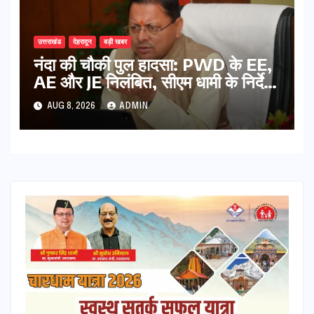
उत्तराखंड
देहरादून
बड़ी खबर
नंदा की चौकी पुल हादसा: PWD के EE,
AE और JE निलंबित, सीएम धामी के निर्देश
पर सख्त कार्रवाई
AUG 8, 2026
ADMIN