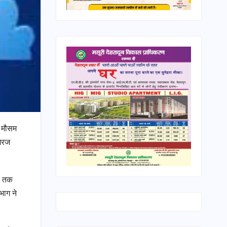
क मौसम
 गरज
बर तक
भाग ने