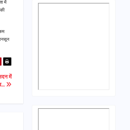
 में
 की
 कम
मानसून
दन में
ाव…