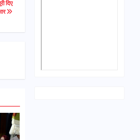
ूरी दिए
भार