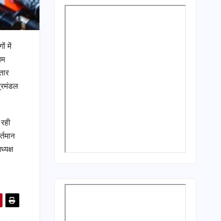
ं में
िम
्तार
्रिमंडल
 रही
्तमान
्यक्ष