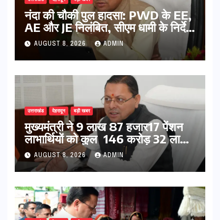
नंदा की चौकी पुल हादसा: PWD के EE,
AE और JE निलंबित, सीएम धामी के निर्देश
पर सख्त कार्रवाई
AUGUST 8, 2026
ADMIN
उत्तराखंड
देहरादून
बड़ी खबर
मुख्यमंत्री ने 9 लाख 87 हजार17 पेंशन
लाभार्थियों को कुल 146 करोड़ 32 लाख
की पेंशन राशि का किया भुगतान
AUGUST 8, 2026
ADMIN