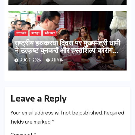
उत्तराखंड
देहरादून
बड़ी खबर
राष्ट्रीय हथकरघा दिवस पर मुख्यमंत्री धामी
ने उत्कृष्ट बुनकरों और हस्तशिल्प कारीगरों
को किया सम्मानित
AUG 7, 2026
ADMIN
Leave a Reply
Your email address will not be published.
Required
fields are marked
*