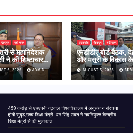
देहरादून
बड़ी खबर
उत्तराखंड
देहरादून
बड़ी खबर
ंत्री से महानिदेशक
एमडीडीए बोर्ड बैठक, दे
ी ने की शिष्टाचार
और मसूरी के विकास क
त्तराखण्ड में एनसीसी के
25 बड़े प्रस्तावों को म
ST 6, 2026
ADMIN
AUGUST 5, 2026
ADM
ार एवं आधुनिक
हरी झंडी
ूत संरचना के विकास
महत्वपूर्ण चर्चा
459 करोड़ से एचएनबी गढ़वाल विश्वविद्यालय में अनुसंधान संरचना
होगी सुदृढ,उच्च शिक्षा मंत्री धन सिंह रावत ने नवनियुक्त केन्द्रीय
शिक्षा मंत्री से की मुलाकात