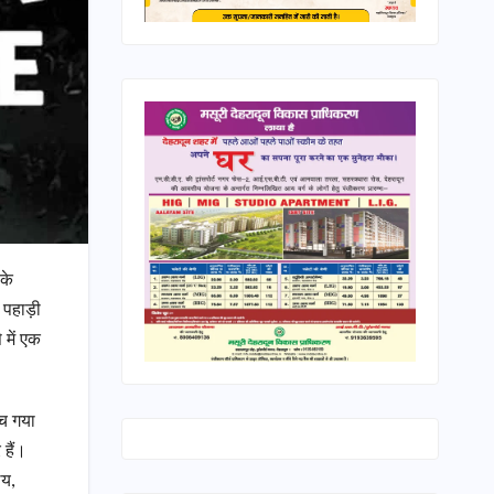
के
 पहाड़ी
 में एक
ंच गया
 हैं।
लय,