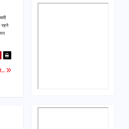
चिमी
 रहने
सार
ौत…