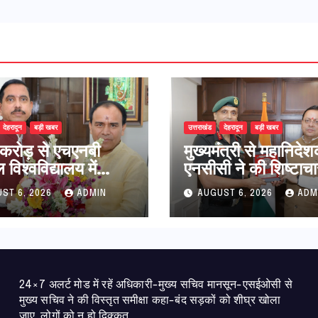
देहरादून
बड़ी खबर
उत्तराखंड
देहरादून
बड़ी खबर
करोड़ से एचएनबी
मुख्यमंत्री से महानिदे
विश्वविद्यालय में
एनसीसी ने की शिष्टाचा
धान संरचना होगी
भेंट,उत्तराखण्ड में एनस
ST 6, 2026
ADMIN
AUGUST 6, 2026
ADM
उच्च शिक्षा मंत्री धन
विस्तार एवं आधुनिक
ावत ने नवनियुक्त
आधारभूत संरचना के 
ीय शिक्षा मंत्री से की
पर हुई महत्वपूर्ण चर्चा
ात
24×7 अलर्ट मोड में रहें अधिकारी-मुख्य सचिव मानसून-एसईओसी से
मुख्य सचिव ने की विस्तृत समीक्षा कहा-बंद सड़कों को शीघ्र खोला
जाए, लोगों को न हो दिक्कत