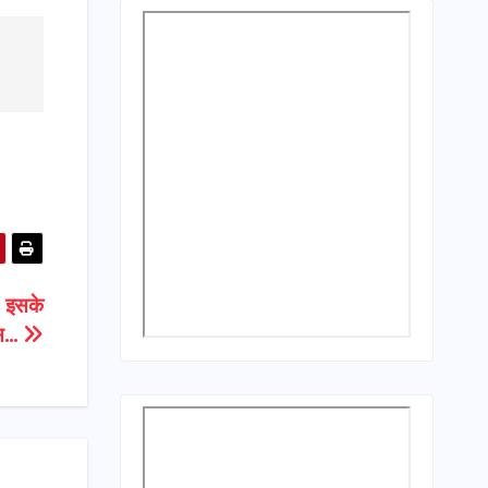
, इसके
ास…