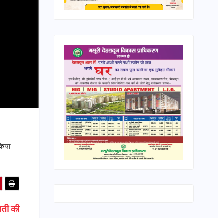
किया
पती की