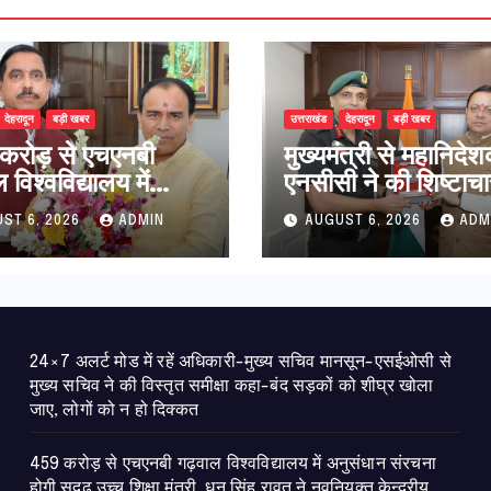
देहरादून
बड़ी खबर
उत्तराखंड
देहरादून
बड़ी खबर
करोड़ से एचएनबी
मुख्यमंत्री से महानिदे
विश्वविद्यालय में
एनसीसी ने की शिष्टाचा
धान संरचना होगी
भेंट,उत्तराखण्ड में एनस
ST 6, 2026
ADMIN
AUGUST 6, 2026
ADM
उच्च शिक्षा मंत्री धन
विस्तार एवं आधुनिक
ावत ने नवनियुक्त
आधारभूत संरचना के 
ीय शिक्षा मंत्री से की
पर हुई महत्वपूर्ण चर्चा
ात
24×7 अलर्ट मोड में रहें अधिकारी-मुख्य सचिव मानसून-एसईओसी से
मुख्य सचिव ने की विस्तृत समीक्षा कहा-बंद सड़कों को शीघ्र खोला
जाए, लोगों को न हो दिक्कत
459 करोड़ से एचएनबी गढ़वाल विश्वविद्यालय में अनुसंधान संरचना
होगी सुदृढ,उच्च शिक्षा मंत्री धन सिंह रावत ने नवनियुक्त केन्द्रीय