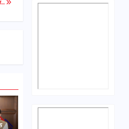
ौत…
क