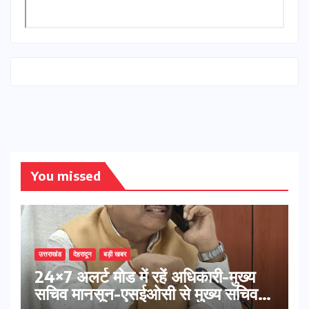
You missed
उत्तराखंड
देहरादून
बड़ी खबर
24×7 अलर्ट मोड में रहें अधिकारी-मुख्य
सचिव मानसून-एसईओसी से मुख्य सचिव ने