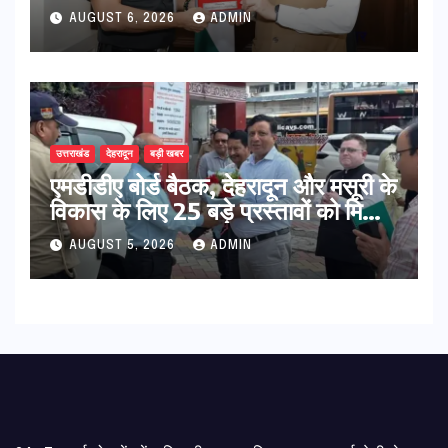
विस्तार एवं आधुनिक आधारभूत संरचना के
AUGUST 6, 2026
ADMIN
विकास पर हुई महत्वपूर्ण चर्चा
उत्तराखंड
देहरादून
बड़ी खबर
एमडीडीए बोर्ड बैठक, देहरादून और मसूरी के
विकास के लिए 25 बड़े प्रस्तावों को मिली
हरी झंडी
AUGUST 5, 2026
ADMIN