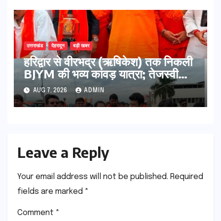
उत्तराखंड
देहरादून
बड़ी खबर
​हरिद्वार से वीरभद्र (ऋषिकेश) तक निकली
BJYM की भव्य कांवड़ यात्रा; तेजस्वी
सूर्या ने की देश व प्रदेशवासियों के कल्याण
AUG 7, 2026
ADMIN
की कामना
Leave a Reply
Your email address will not be published.
Required
fields are marked
*
Comment
*