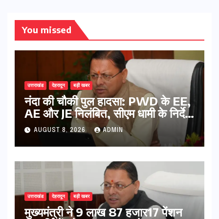
You missed
उत्तराखंड
देहरादून
बड़ी खबर
नंदा की चौकी पुल हादसा: PWD के EE,
AE और JE निलंबित, सीएम धामी के निर्देश
पर सख्त कार्रवाई
AUGUST 8, 2026
ADMIN
उत्तराखंड
देहरादून
बड़ी खबर
मुख्यमंत्री ने 9 लाख 87 हजार17 पेंशन