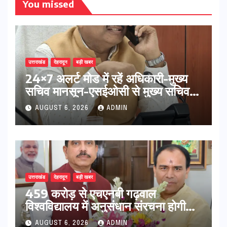
You missed
उत्तराखंड
देहरादून
बड़ी खबर
24×7 अलर्ट मोड में रहें अधिकारी-मुख्य
सचिव मानसून-एसईओसी से मुख्य सचिव ने
की विस्तृत समीक्षा कहा-बंद सड़कों को
AUGUST 6, 2026
ADMIN
शीघ्र खोला जाए, लोगों को न हो दिक्कत
उत्तराखंड
देहरादून
बड़ी खबर
459 करोड़ से एचएनबी गढ़वाल
विश्वविद्यालय में अनुसंधान संरचना होगी
सुदृढ,उच्च शिक्षा मंत्री धन सिंह रावत ने
AUGUST 6, 2026
ADMIN