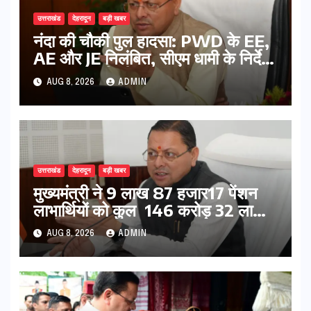
उत्तराखंड
देहरादून
बड़ी खबर
नंदा की चौकी पुल हादसा: PWD के EE,
AE और JE निलंबित, सीएम धामी के निर्देश
पर सख्त कार्रवाई
AUG 8, 2026
ADMIN
उत्तराखंड
देहरादून
बड़ी खबर
मुख्यमंत्री ने 9 लाख 87 हजार17 पेंशन
लाभार्थियों को कुल 146 करोड़ 32 लाख
की पेंशन राशि का किया भुगतान
AUG 8, 2026
ADMIN