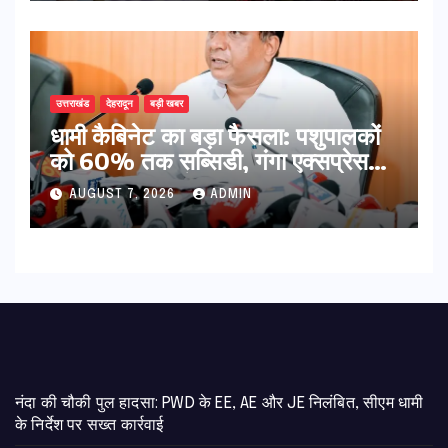
उत्तराखंड
देहरादून
बड़ी खबर
​धामी कैबिनेट का बड़ा फैसला: पशुपालकों
को 60% तक सब्सिडी, गंगा एक्सप्रेसवे
का हरिद्वार तक होगा विस्तार
AUGUST 7, 2026
ADMIN
नंदा की चौकी पुल हादसा: PWD के EE, AE और JE निलंबित, सीएम धामी
के निर्देश पर सख्त कार्रवाई