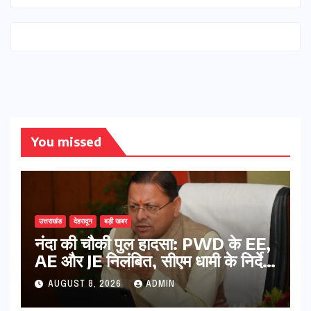
You missed
उत्तराखंड
देहरादून
बड़ी खबर
नंदा की चौकी पुल हादसा: PWD के EE,
AE और JE निलंबित, सीएम धामी के निर्देश
पर सख्त कार्रवाई
AUGUST 8, 2026
ADMIN