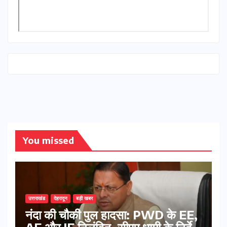
You missed
उत्तराखंड
देहरादून
बड़ी खबर
नंदा की चौकी पुल हादसा: PWD के EE,
AE और JE निलंबित, सीएम धामी के निर्देश