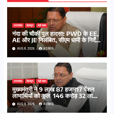
उत्तराखंड
देहरादून
बड़ी खबर
नंदा की चौकी पुल हादसा: PWD के EE,
AE और JE निलंबित, सीएम धामी के निर्देश
पर सख्त कार्रवाई
AUG 8, 2026
ADMIN
उत्तराखंड
देहरादून
बड़ी खबर
मुख्यमंत्री ने 9 लाख 87 हजार17 पेंशन
लाभार्थियों को कुल 146 करोड़ 32 लाख
की पेंशन राशि का किया भुगतान
AUG 8, 2026
ADMIN