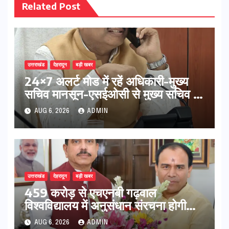
Related Post
उत्तराखंड
देहरादून
बड़ी खबर
24×7 अलर्ट मोड में रहें अधिकारी-मुख्य
सचिव मानसून-एसईओसी से मुख्य सचिव ने
की विस्तृत समीक्षा कहा-बंद सड़कों को
AUG 6, 2026
ADMIN
शीघ्र खोला जाए, लोगों को न हो दिक्कत
उत्तराखंड
देहरादून
बड़ी खबर
459 करोड़ से एचएनबी गढ़वाल
विश्वविद्यालय में अनुसंधान संरचना होगी
सुदृढ,उच्च शिक्षा मंत्री धन सिंह रावत ने
AUG 6, 2026
ADMIN