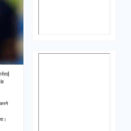
र्रवाई
 के
 करने
गया।