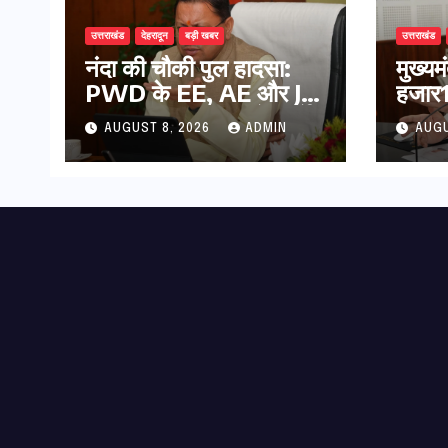
उत्तराखंड
देहरादून
बड़ी खबर
उत्तराखंड
नंदा की चौकी पुल हादसा:
मुख्य
PWD के EE, AE और JE
हजार17
निलंबित, सीएम धामी के निर्देश
कुल 
AUGUST 8, 2026
ADMIN
AUGU
पर सख्त कार्रवाई
की पे
भुगता