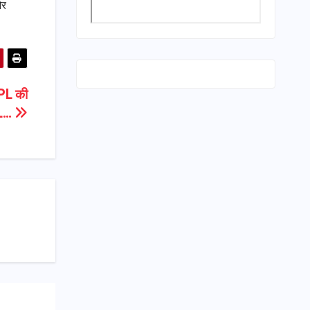
और
IPL की
UPL…