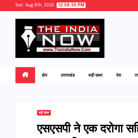
Skip
Sat. Aug 8th, 2026
12:56:31 PM
to
content
होम
उत्तराखंड
बड़ी खबर
देश
र
बड़ी खबर
एसएसपी ने एक दरोगा सहि