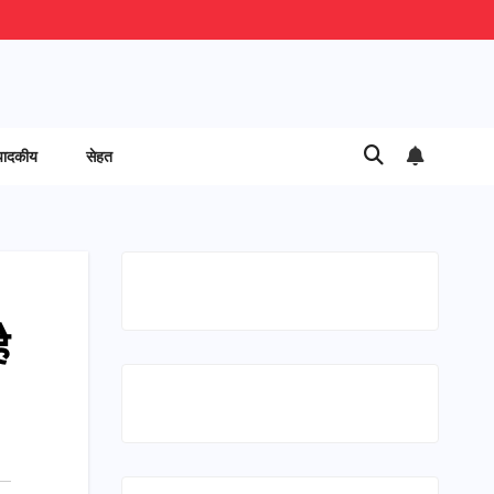
पादकीय
सेहत
ै