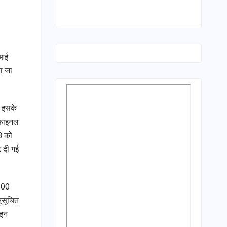
ीआई
ा जा
। इसके
े फाइनल
3 को
 दी गई
 100
नुसूचित
ाइन