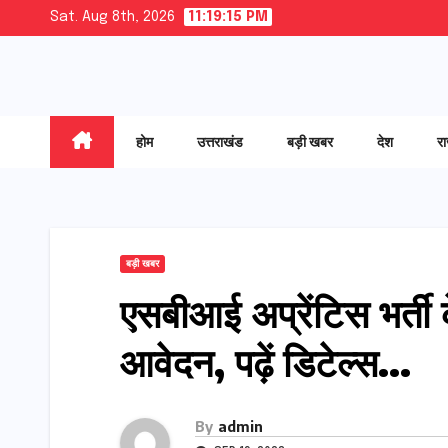
Skip
Sat. Aug 8th, 2026
11:19:15 PM
to
content
होम
उत्तराखंड
बड़ी खबर
देश
र
बड़ी खबर
एसबीआई अप्रेंटिस भर्ती
आवेदन, पढ़ें डिटेल्स…
By
admin