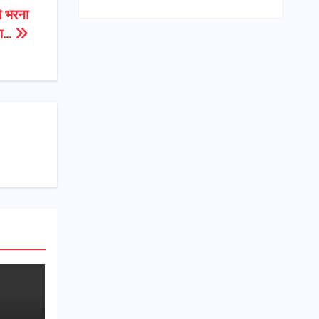
तो भरना
ाना…