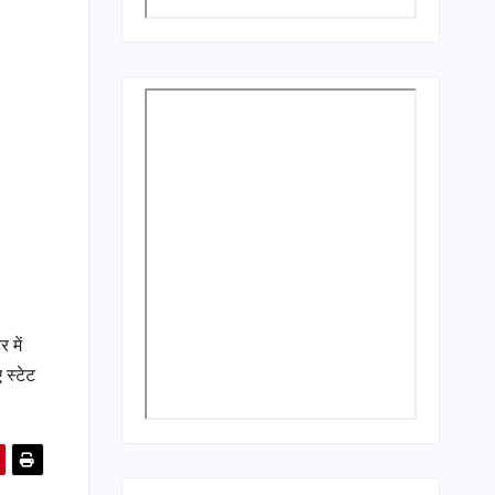
 में
 स्टेट