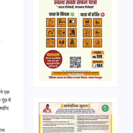
े ने एक
ुंछ में
थ शहीद
नाथ