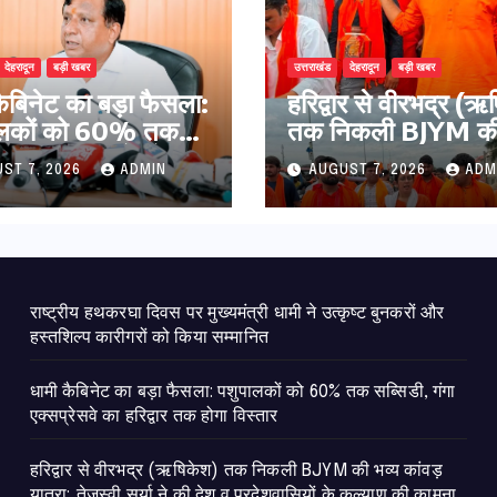
देहरादून
बड़ी खबर
उत्तराखंड
देहरादून
बड़ी खबर
कैबिनेट का बड़ा फैसला:
​हरिद्वार से वीरभद्र (
ालकों को 60% तक
तक निकली BJYM की 
ी, गंगा एक्सप्रेसवे का
कांवड़ यात्रा; तेजस्वी सू
ST 7, 2026
ADMIN
AUGUST 7, 2026
ADM
ार तक होगा विस्तार
की देश व प्रदेशवासियों
कल्याण की कामना
राष्ट्रीय हथकरघा दिवस पर मुख्यमंत्री धामी ने उत्कृष्ट बुनकरों और
हस्तशिल्प कारीगरों को किया सम्मानित
​धामी कैबिनेट का बड़ा फैसला: पशुपालकों को 60% तक सब्सिडी, गंगा
एक्सप्रेसवे का हरिद्वार तक होगा विस्तार
​हरिद्वार से वीरभद्र (ऋषिकेश) तक निकली BJYM की भव्य कांवड़
यात्रा; तेजस्वी सूर्या ने की देश व प्रदेशवासियों के कल्याण की कामना