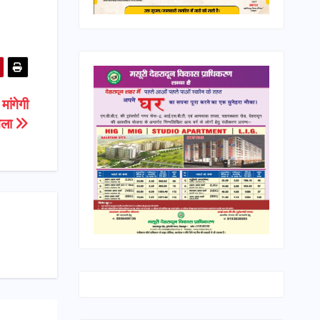
मांगेगी
ामला