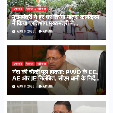
उत्तराखंड
देहरादून
बड़ी खबर
मुख्यमंत्री ने हर घर तिरंगा यात्रा कार्यक्रम
में किया प्रतिभाग,मुख्यमंत्री ने
प्रदेशवासियों से स्वतंत्रता दिवस पर अपने
AUG 9, 2026
ADMIN
घरों में तिरंगा फहराने का किया आवाह्न
उत्तराखंड
देहरादून
बड़ी खबर
नंदा की चौकी पुल हादसा: PWD के EE,
AE और JE निलंबित, सीएम धामी के निर्देश
पर सख्त कार्रवाई
AUG 8, 2026
ADMIN