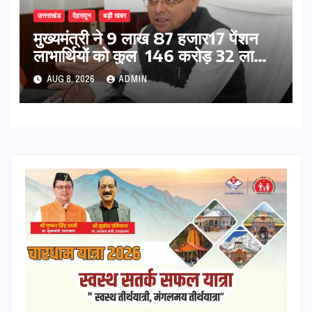
उत्तराखंड
देहरादून
बड़ी खबर
मुख्यमंत्री ने 9 लाख 87 हजार17 पेंशन
लाभार्थियों को कुल 146 करोड़ 32 लाख
की पेंशन राशि का किया भुगतान
AUG 8, 2026
ADMIN