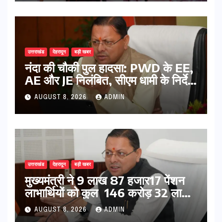
उत्तराखंड
देहरादून
बड़ी खबर
नंदा की चौकी पुल हादसा: PWD के EE,
AE और JE निलंबित, सीएम धामी के निर्देश
पर सख्त कार्रवाई
AUGUST 8, 2026
ADMIN
उत्तराखंड
देहरादून
बड़ी खबर
मुख्यमंत्री ने 9 लाख 87 हजार17 पेंशन
लाभार्थियों को कुल 146 करोड़ 32 लाख
की पेंशन राशि का किया भुगतान
AUGUST 8, 2026
ADMIN