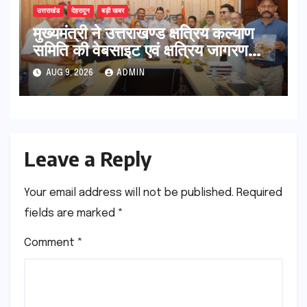
उत्तराखंड
देहरादून
बड़ी खबर
मुख्यमंत्री ने उत्तराखण्ड क्षत्रिय कल्याण
समिति की वेबसाइट एवं क्षत्रिय जागरण
स्मारिका का किया विमोचन
AUG 9, 2026
ADMIN
Leave a Reply
Your email address will not be published.
Required
fields are marked
*
Comment
*