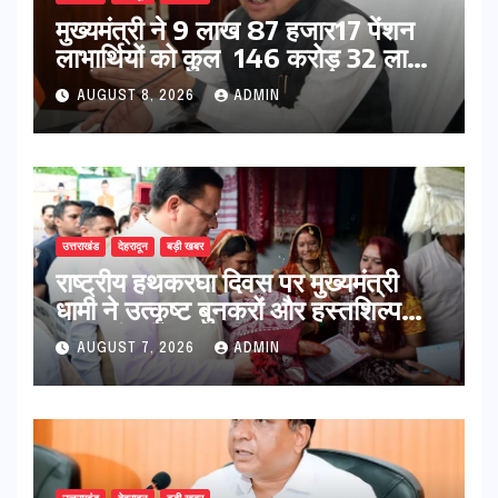
मुख्यमंत्री ने 9 लाख 87 हजार17 पेंशन
लाभार्थियों को कुल 146 करोड़ 32 लाख
की पेंशन राशि का किया भुगतान
AUGUST 8, 2026
ADMIN
उत्तराखंड
देहरादून
बड़ी खबर
राष्ट्रीय हथकरघा दिवस पर मुख्यमंत्री
धामी ने उत्कृष्ट बुनकरों और हस्तशिल्प
कारीगरों को किया सम्मानित
AUGUST 7, 2026
ADMIN