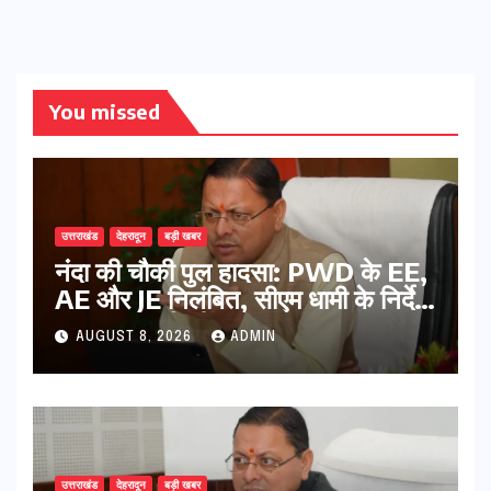
You missed
उत्तराखंड
देहरादून
बड़ी खबर
नंदा की चौकी पुल हादसा: PWD के EE,
AE और JE निलंबित, सीएम धामी के निर्देश
पर सख्त कार्रवाई
AUGUST 8, 2026
ADMIN
उत्तराखंड
देहरादून
बड़ी खबर