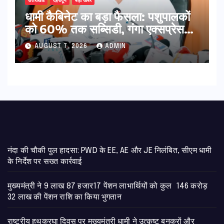
उत्तराखंड
देहरादून
बड़ी खबर
​धामी कैबिनेट का बड़ा फैसला: पशुपालकों
को 60% तक सब्सिडी, गंगा एक्सप्रेसवे
का हरिद्वार तक होगा विस्तार
AUGUST 7, 2026
ADMIN
नंदा की चौकी पुल हादसा: PWD के EE, AE और JE निलंबित, सीएम धामी
के निर्देश पर सख्त कार्रवाई
मुख्यमंत्री ने 9 लाख 87 हजार17 पेंशन लाभार्थियों को कुल 146 करोड़
32 लाख की पेंशन राशि का किया भुगतान
राष्ट्रीय हथकरघा दिवस पर मुख्यमंत्री धामी ने उत्कृष्ट बुनकरों और