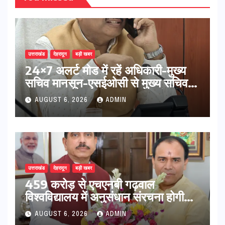
उत्तराखंड
देहरादून
बड़ी खबर
24×7 अलर्ट मोड में रहें अधिकारी-मुख्य
सचिव मानसून-एसईओसी से मुख्य सचिव ने
की विस्तृत समीक्षा कहा-बंद सड़कों को
AUGUST 6, 2026
ADMIN
शीघ्र खोला जाए, लोगों को न हो दिक्कत
उत्तराखंड
देहरादून
बड़ी खबर
459 करोड़ से एचएनबी गढ़वाल
विश्वविद्यालय में अनुसंधान संरचना होगी
सुदृढ,उच्च शिक्षा मंत्री धन सिंह रावत ने
AUGUST 6, 2026
ADMIN
नवनियुक्त केन्द्रीय शिक्षा मंत्री से की