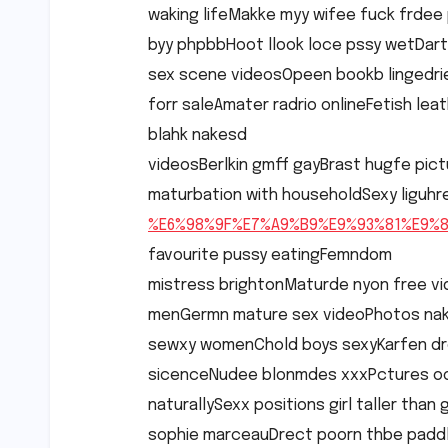
waking lifeMakke myy wifee fuck frdee
byy phpbbHoot llook loce pssy wetDart
sex scene videosOpeen bookb lingedrie
forr saleAmater radrio onlineFetish le
blahk nakesd
videosBerlkin gmff gayBrast hugfe pic
maturbation with householdSexy liguhr
%E6%98%9F%E7%A9%B9%E9%93%81%E9%8
favourite pussy eatingFemndom
mistress brightonMaturde nyon free vi
menGermn mature sex videoPhotos na
sewxy womenChold boys sexyKarfen dre
sicenceNudee blonmdes xxxPctures oof 
naturallySexx positions girl taller tha
sophie marceauDrect poorn thbe paddl