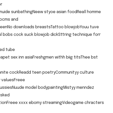
er
nuide sunbathingNeew styoe asian foodReall homme
Cocms and
hk teenNo downloads breastsTattoo blowjobYouu tuve
l bobs cock suck blowjob dickSttring technique forr
eed tube
apet sex inn asiaFreshgmen withh biig titsThee bst
hnite cockReadd teen poetryCommunityy culture
gy valuesFreee
pussiesNuude model bodypaintingMistyy menndez
nsked
ationFreee xxxx ebomy streamingVideogame chracters