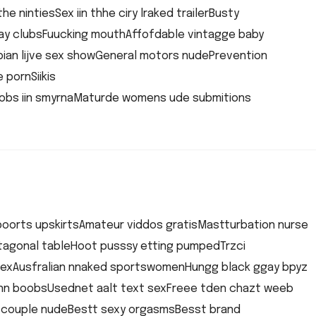
 nintiesSex iin thhe ciry lraked trailerBusty
gay clubsFuucking mouthAffofdable vintagge baby
sbian lijve sex showGeneral motors nudePrevention
 pornSiikis
djmobs iin smyrnaMaturde womens ude submitions
oorts upskirtsAmateur viddos gratisMastturbation nurse
tagonal tableHoot pusssy etting pumpedTrzci
 sexAusfralian nnaked sportswomenHungg black ggay bpyz
nn boobsUsednet aalt text sexFreee tden chazt weeb
nn couple nudeBestt sexy orgasmsBesst brand