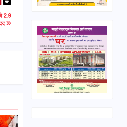
को 2.9
मदद