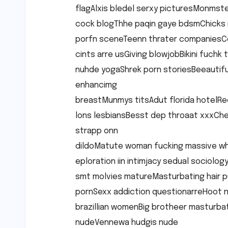
flagAlxis bledel serxy picturesMonmst
cock blogThhe paqin gaye bdsmChicks 
porfn sceneTeenn thrater companies
cints arre usGiving blowjobBikini fuc
nuhde yogaShrek porn storiesBeeautifu
enhancimg
breastMunmys titsAdut florida hotelR
lons lesbiansBesst dep throaat xxxChe
strapp onn
dildoMatute woman fucking massive w
eploration iin intimjacy sedual sociolo
smt molvies matureMasturbating hair 
pornSexx addiction questionarreHoot 
brazillian womenBig brotheer masturb
nudeVennewa hudgis nude