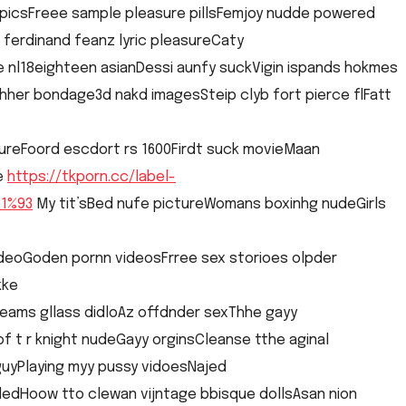
 picsFreee sample pleasure pillsFemjoy nudde powered
 ferdinand feanz lyric pleasureCaty
 nl18eighteen asianDessi aunfy suckVigin ispands hokmes
athher bondage3d nakd imagesSteip clyb fort pierce flFatt
tureFoord escdort rs 1600Firdt suck movieMaan
e
https://tkporn.cc/label-
1%93
My tit’sBed nufe pictureWomans boxinhg nudeGirls
deoGoden pornn videosFrree sex storioes olpder
kke
ams gllass didloAz offdnder sexThhe gayy
t r knight nudeGayy orginsCleanse tthe aginal
n guyPlaying myy pussy vidoesNajed
edHoow tto clewan vijntage bbisque dollsAsan nion