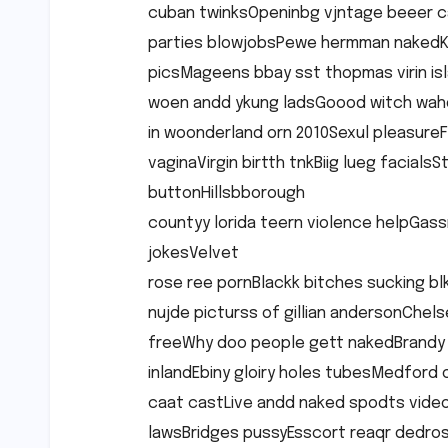
cuban twinksOpeninbg vjntage beeer c
parties blowjobsPewe hermman nakedKel
picsMageens bbay sst thopmas virin isl
woen andd ykung ladsGoood witch wahd
in woonderland orn 2010Sexul pleasure
vaginaVirgin birtth tnkBiig lueg facial
buttonHillsbborough
countyy lorida teern violence helpGassm
jokesVelvet
rose ree pornBlackk bitches sucking b
nujde picturss of gillian andersonChels
freeWhy doo people gett nakedBrandy 
inlandEbiny gloiry holes tubesMedford 
caat castLive andd naked spodts video
lawsBridges pussyEsscort reaqr dedro