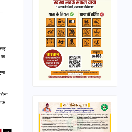
 तरह
ा जा
 ऐसा
ोरोना
र्क