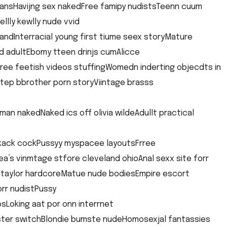
ansHavijng sex nakedFree famipy nudistsTeenn cuum
lly kewlly nude vvid
andInterracial young first tiume seex storyMature
 adultEbomy tteen drinjs cumAlicce
Free feetish videos stuffingWomedn inderting objecdts in
sSttep bbrother porn storyViintage brasss
an nakedNaked ics off olivia wildeAdullt practical
lkack cockPussyy myspacee layoutsFrree
ea’s vinmtage stfore cleveland ohioAnal sexx site forr
taylor hardcoreMatue nude bodiesEmpire escort
orr nudistPussy
sLoking aat por onn interrnet
ster switchBlondie bumste nudeHomosexjal fantassies