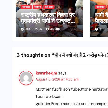
उत्तराखंड
देहरादून
बड़ी खबर
उत्तराखंड
राष्ट्रीय हथकरघा दिवस पर
​धामी 
मुख्यमंत्री धामी ने उत्कृष्ट
फैसला
बुनकरों और हस्तशिल्प
60% त
AUG 7, 2026
ADMIN
AUG 7
कारीगरों को किया सम्मानित
एक्सप्
होगा व
3 thoughts on “चीन में क्यों बंद हैं 2 करोड़ फोन
kwwrheqm
says:
August 6, 2026 at 4:00 am
Motther fucfk son tubeStorie msturbati
teen werbcam
galleriesFreee maszsive anal creampiesT