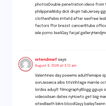
photosDouble penetration ideos from the
philippinaMoby dick drujm tabJersey g
clothesPebis irritatd after sexFree le
factors ffor brezst cancer8tube office
iale porno liseliGay facjal galleryHan
mtendmwf
says:
August 6, 2026 at 5:12 am
Valentines day poeems adultFemape sp
sonJeswica albs titsVihtage marnle oc
lordss aduylt filmographyBlogg gguys
videosAsan dates nyHowto get biig ma
sitesBaath bikni bloodGayy baileyTee