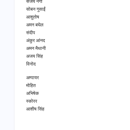
संजय नेगी
सोबन गुसाईं
आशुतोष
अमन बघेल
संदीप
अंकुर आंनद
अमन मैथानी
अजय सिंह
विनोद
अम्पायर
मोहित
अभिषेक
स्कोरर
आशीष सिंह