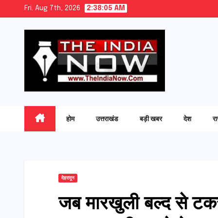
Skip
Fri. Aug 7th, 2026
2:38:07 AM
to
content
होम
उत्तराखंड
बड़ी खबर
देश
र
देहरादून
जब मारखुली बल्द से टकर