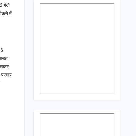
गेंदों
कने में
 6
ो आउट
मिलकर
न परमार
ा
।