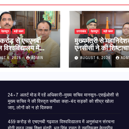
देहरादून
बड़ी खबर
उत्तराखंड
देहरादून
बड़ी खबर
करोड़ से एचएनबी
मुख्यमंत्री से महानिदे
विश्वविद्यालय में
एनसीसी ने की शिष्टाचा
धान संरचना होगी
भेंट,उत्तराखण्ड में एनस
ST 6, 2026
ADMIN
AUGUST 6, 2026
ADM
उच्च शिक्षा मंत्री धन
विस्तार एवं आधुनिक
ावत ने नवनियुक्त
आधारभूत संरचना के 
ीय शिक्षा मंत्री से की
पर हुई महत्वपूर्ण चर्चा
ात
24×7 अलर्ट मोड में रहें अधिकारी-मुख्य सचिव मानसून-एसईओसी से
मुख्य सचिव ने की विस्तृत समीक्षा कहा-बंद सड़कों को शीघ्र खोला
जाए, लोगों को न हो दिक्कत
459 करोड़ से एचएनबी गढ़वाल विश्वविद्यालय में अनुसंधान संरचना
होगी सुदृढ,उच्च शिक्षा मंत्री धन सिंह रावत ने नवनियुक्त केन्द्रीय