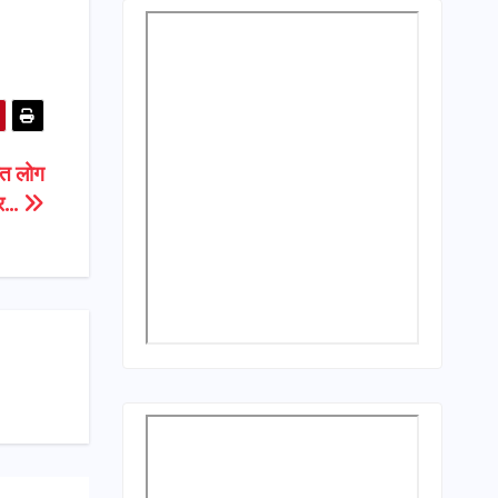
ात लोग
ार…