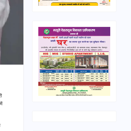
री
ें
थ