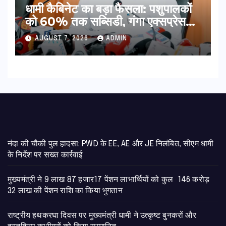
​धामी कैबिनेट का बड़ा फैसला: पशुपालकों
को 60% तक सब्सिडी, गंगा एक्सप्रेसवे
का हरिद्वार तक होगा विस्तार
AUGUST 7, 2026
ADMIN
नंदा की चौकी पुल हादसा: PWD के EE, AE और JE निलंबित, सीएम धामी
के निर्देश पर सख्त कार्रवाई
मुख्यमंत्री ने 9 लाख 87 हजार17 पेंशन लाभार्थियों को कुल 146 करोड़
32 लाख की पेंशन राशि का किया भुगतान
राष्ट्रीय हथकरघा दिवस पर मुख्यमंत्री धामी ने उत्कृष्ट बुनकरों और