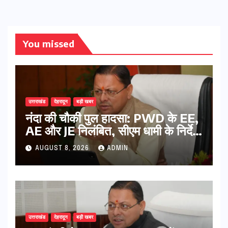
You missed
उत्तराखंड
देहरादून
बड़ी खबर
नंदा की चौकी पुल हादसा: PWD के EE,
AE और JE निलंबित, सीएम धामी के निर्देश
पर सख्त कार्रवाई
AUGUST 8, 2026
ADMIN
उत्तराखंड
देहरादून
बड़ी खबर