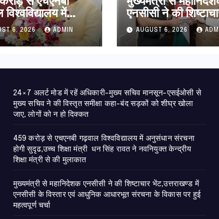
करोड़ से एचएनबी
मुख्यमंत्री से महानिदे
विश्वविद्यालय में
एनसीसी ने की शिष्टाचा
धान संरचना होगी
भेंट,उत्तराखण्ड में एनस
ST 6, 2026
ADMIN
AUGUST 6, 2026
ADM
उच्च शिक्षा मंत्री धन
विस्तार एवं आधुनिक
ावत ने नवनियुक्त
आधारभूत संरचना के 
ीय शिक्षा मंत्री से की
पर हुई महत्वपूर्ण चर्चा
ात
24×7 अलर्ट मोड में रहें अधिकारी-मुख्य सचिव मानसून-एसईओसी से
मुख्य सचिव ने की विस्तृत समीक्षा कहा-बंद सड़कों को शीघ्र खोला
जाए, लोगों को न हो दिक्कत
459 करोड़ से एचएनबी गढ़वाल विश्वविद्यालय में अनुसंधान संरचना
होगी सुदृढ,उच्च शिक्षा मंत्री धन सिंह रावत ने नवनियुक्त केन्द्रीय
शिक्षा मंत्री से की मुलाकात
मुख्यमंत्री से महानिदेशक एनसीसी ने की शिष्टाचार भेंट,उत्तराखण्ड में
एनसीसी के विस्तार एवं आधुनिक आधारभूत संरचना के विकास पर हुई
महत्वपूर्ण चर्चा