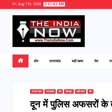
Skip
Fri. Aug 7th, 2026
3:51:43 AM
to
content
होम
उत्तराखंड
बड़ी खबर
देश
र
आपका शहर
उत्तराखंड
देश
देहरादून
बड़ी खबर
होम
दून में पुलिस अफसरों के त