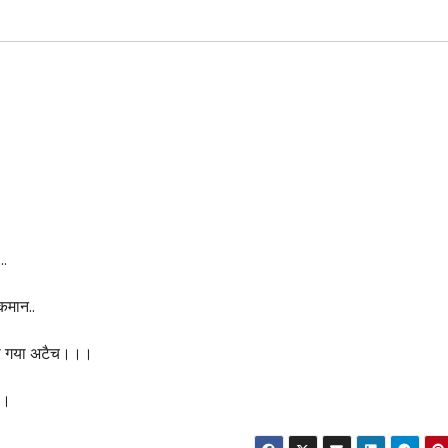
ा…
कमान..
किया गया अटैच।।।
।।