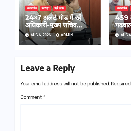
उत्तराखंड
देहरादून
बड़ी खबर
उत्तराखंड
24×7 अलर्ट मोड में रहें
459 क
अधिकारी-मुख्य सचिव
गढ़वाल 
मानसून-एसईओसी से मुख्य
अनुसं
AUG 6, 2026
ADMIN
AUG 6
सचिव ने की विस्तृत समीक्षा
सुदृढ,
कहा-बंद सड़कों को शीघ्र
सिंह र
खोला जाए, लोगों को न हो
केन्द्र
दिक्कत
मुलाक
Leave a Reply
Your email address will not be published.
Required
Comment
*