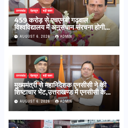
उत्तराखंड
देहरादून
बड़ी खबर
459 करोड़ से एचएनबी गढ़वाल
विश्वविद्यालय में अनुसंधान संरचना होगी
सुदृढ,उच्च शिक्षा मंत्री धन सिंह रावत ने
AUGUST 6, 2026
ADMIN
नवनियुक्त केन्द्रीय शिक्षा मंत्री से की
मुलाकात
उत्तराखंड
देहरादून
बड़ी खबर
मुख्यमंत्री से महानिदेशक एनसीसी ने की
शिष्टाचार भेंट,उत्तराखण्ड में एनसीसी के
विस्तार एवं आधुनिक आधारभूत संरचना के
AUGUST 6, 2026
ADMIN
विकास पर हुई महत्वपूर्ण चर्चा