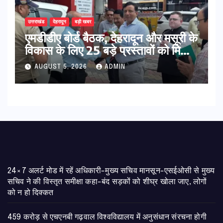
उत्तराखंड
देहरादून
बड़ी खबर
एमडीडीए बोर्ड बैठक, देहरादून और मसूरी के
विकास के लिए 25 बड़े प्रस्तावों को मिली
हरी झंडी
AUGUST 5, 2026
ADMIN
24×7 अलर्ट मोड में रहें अधिकारी-मुख्य सचिव मानसून-एसईओसी से मुख्य
सचिव ने की विस्तृत समीक्षा कहा-बंद सड़कों को शीघ्र खोला जाए, लोगों
को न हो दिक्कत
459 करोड़ से एचएनबी गढ़वाल विश्वविद्यालय में अनुसंधान संरचना होगी