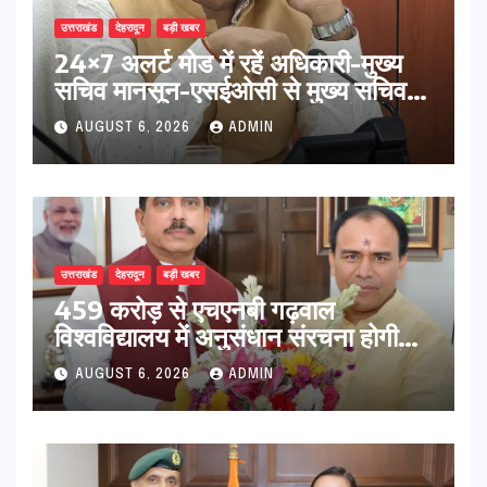
उत्तराखंड
देहरादून
बड़ी खबर
24×7 अलर्ट मोड में रहें अधिकारी-मुख्य
सचिव मानसून-एसईओसी से मुख्य सचिव ने
की विस्तृत समीक्षा कहा-बंद सड़कों को
AUGUST 6, 2026
ADMIN
शीघ्र खोला जाए, लोगों को न हो दिक्कत
उत्तराखंड
देहरादून
बड़ी खबर
459 करोड़ से एचएनबी गढ़वाल
विश्वविद्यालय में अनुसंधान संरचना होगी
सुदृढ,उच्च शिक्षा मंत्री धन सिंह रावत ने
AUGUST 6, 2026
ADMIN
नवनियुक्त केन्द्रीय शिक्षा मंत्री से की
मुलाकात