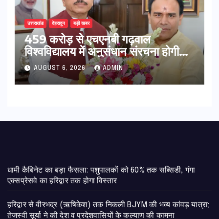
उत्तराखंड
देहरादून
बड़ी खबर
459 करोड़ से एचएनबी गढ़वाल
विश्वविद्यालय में अनुसंधान संरचना होगी
सुदृढ,उच्च शिक्षा मंत्री धन सिंह रावत ने
AUGUST 6, 2026
ADMIN
नवनियुक्त केन्द्रीय शिक्षा मंत्री से की
मुलाकात
​धामी कैबिनेट का बड़ा फैसला: पशुपालकों को 60% तक सब्सिडी, गंगा
एक्सप्रेसवे का हरिद्वार तक होगा विस्तार
​हरिद्वार से वीरभद्र (ऋषिकेश) तक निकली BJYM की भव्य कांवड़ यात्रा;
तेजस्वी सूर्या ने की देश व प्रदेशवासियों के कल्याण की कामना