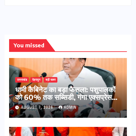
You missed
उत्तराखंड
देहरादून
बड़ी खबर
​धामी कैबिनेट का बड़ा फैसला: पशुपालकों
को 60% तक सब्सिडी, गंगा एक्सप्रेसवे
का हरिद्वार तक होगा विस्तार
AUGUST 7, 2026
ADMIN