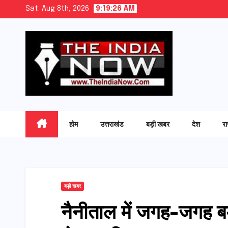
Skip
Sat. Aug 8th, 2026
9:19:27 AM
to
content
होम
उत्तराखंड
बड़ी खबर
देश
र
बड़ी खबर
नैनीताल में जगह-जगह बम