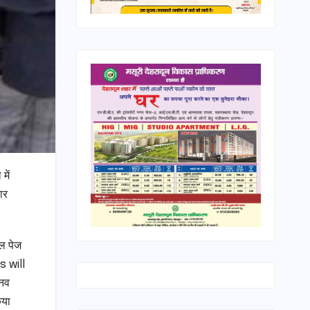
में
ार
यल पेज
s will
ानव
िया