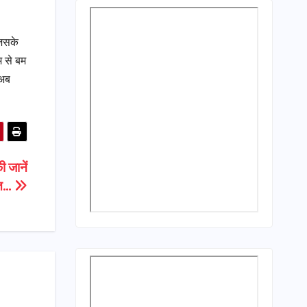
जिसके
म से बम
 अब
 जानें
त…