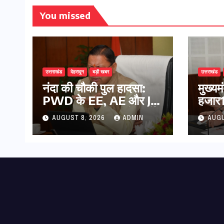
You missed
उत्तराखंड
देहरादून
बड़ी खबर
उत्तराखंड
नंदा की चौकी पुल हादसा:
मुख्य
PWD के EE, AE और JE
हजार17
निलंबित, सीएम धामी के निर्देश
कुल 
AUGUST 8, 2026
ADMIN
AUGU
पर सख्त कार्रवाई
की पे
भुगता