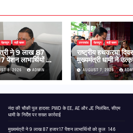
देहरादून
बड़ी खबर
उत्तराखंड
देहरादून
बड़ी खबर
मंत्री ने 9 लाख 87
राष्ट्रीय हथकरघा दिव
 पेंशन लाभार्थियों को
मुख्यमंत्री धामी ने उत्कृ
146 करोड़ 32 लाख
बुनकरों और हस्तशिल्प
ST 8, 2026
ADMIN
AUGUST 7, 2026
ADM
ंशन राशि का किया
कारीगरों को किया सम्म
न
नंदा की चौकी पुल हादसा: PWD के EE, AE और JE निलंबित, सीएम
धामी के निर्देश पर सख्त कार्रवाई
मुख्यमंत्री ने 9 लाख 87 हजार17 पेंशन लाभार्थियों को कुल 146