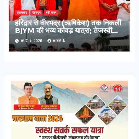
उत्तराखंड
देहरादून
बड़ी खबर
​हरिद्वार से वीरभद्र (ऋषिकेश) तक निकली
BJYM की भव्य कांवड़ यात्रा; तेजस्वी
सूर्या ने की देश व प्रदेशवासियों के कल्याण
AUG 7, 2026
ADMIN
की कामना