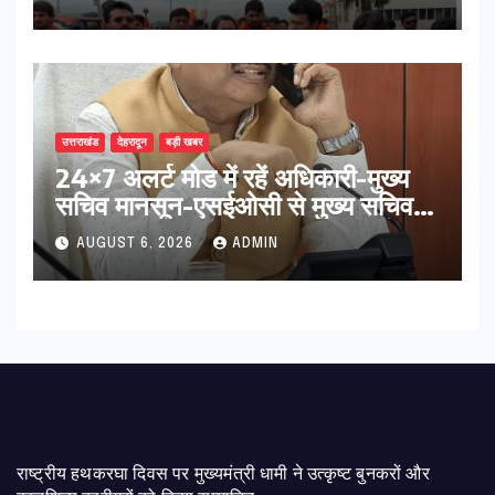
की कामना
उत्तराखंड
देहरादून
बड़ी खबर
24×7 अलर्ट मोड में रहें अधिकारी-मुख्य
सचिव मानसून-एसईओसी से मुख्य सचिव ने
की विस्तृत समीक्षा कहा-बंद सड़कों को
AUGUST 6, 2026
ADMIN
शीघ्र खोला जाए, लोगों को न हो दिक्कत
राष्ट्रीय हथकरघा दिवस पर मुख्यमंत्री धामी ने उत्कृष्ट बुनकरों और