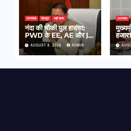
उत्तराखंड
देहरादून
बड़ी खबर
उत्तराखंड
नंदा की चौकी पुल हादसा:
मुख्य
PWD के EE, AE और JE
हजार17
निलंबित, सीएम धामी के निर्देश
कुल 
AUGUST 8, 2026
ADMIN
AUGU
पर सख्त कार्रवाई
की पे
भुगता