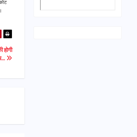
ाकोट
ै।
की होगी
्प…