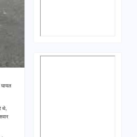
ीर घायल
 थे,
 सवार