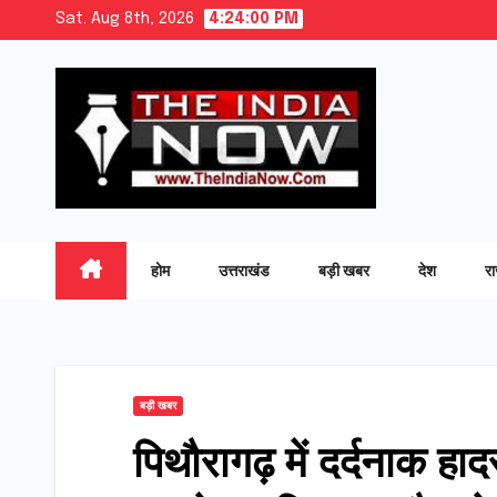
Skip
Sat. Aug 8th, 2026
4:24:01 PM
to
content
होम
उत्तराखंड
बड़ी खबर
देश
र
बड़ी खबर
पिथौरागढ़ में दर्दनाक ह