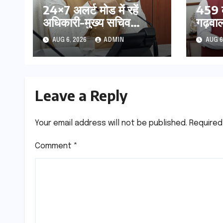
24×7 अलर्ट मोड में रहें
459 क
अधिकारी-मुख्य सचिव
गढ़वाल 
मानसून-एसईओसी से मुख्य
अनुसं
AUG 6, 2026
ADMIN
AUG 6
सचिव ने की विस्तृत समीक्षा
सुदृढ,
कहा-बंद सड़कों को शीघ्र
सिंह र
खोला जाए, लोगों को न हो
केन्द्र
दिक्कत
मुलाक
Leave a Reply
Your email address will not be published.
Required
Comment
*