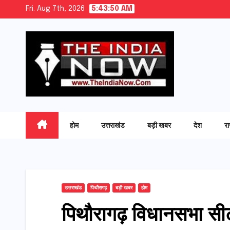
Skip
Fri. Aug 7th, 2026
5:43:51 AM
to
content
होम
उत्तराखंड
बड़ी खबर
देश
र
उत्तराखंड
पिथौरागढ़
बड़ी खबर
होम
पिथौरागढ़ विधानसभा सी