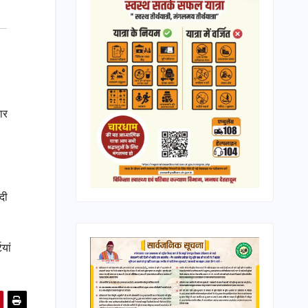
ार
दी
यां