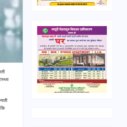
नाती
ास्थ्य
ैनाती
 कि