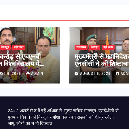
देहरादून
बड़ी खबर
उत्तराखंड
देहरादून
बड़ी खबर
करोड़ से एचएनबी
मुख्यमंत्री से महानिदे
विश्वविद्यालय में
एनसीसी ने की शिष्टाचा
धान संरचना होगी
भेंट,उत्तराखण्ड में एनस
ST 6, 2026
ADMIN
AUGUST 6, 2026
ADM
उच्च शिक्षा मंत्री धन
विस्तार एवं आधुनिक
ावत ने नवनियुक्त
आधारभूत संरचना के 
ीय शिक्षा मंत्री से की
पर हुई महत्वपूर्ण चर्चा
ात
24×7 अलर्ट मोड में रहें अधिकारी-मुख्य सचिव मानसून-एसईओसी से
मुख्य सचिव ने की विस्तृत समीक्षा कहा-बंद सड़कों को शीघ्र खोला
जाए, लोगों को न हो दिक्कत