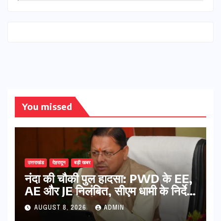
You missed
उत्तराखंड
देहरादून
बड़ी खबर
नंदा की चौकी पुल हादसा: PWD के EE,
AE और JE निलंबित, सीएम धामी के निर्देश
पर सख्त कार्रवाई
AUGUST 8, 2026
ADMIN