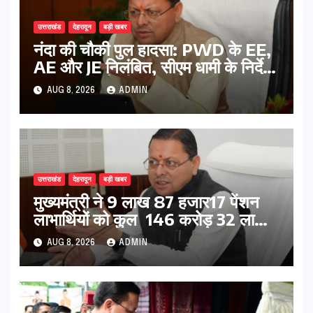
उत्तराखंड
देहरादून
बड़ी खबर
नंदा की चौकी पुल हादसा: PWD के EE,
AE और JE निलंबित, सीएम धामी के निर्देश
पर सख्त कार्रवाई
AUG 8, 2026
ADMIN
उत्तराखंड
देहरादून
बड़ी खबर
मुख्यमंत्री ने 9 लाख 87 हजार17 पेंशन
लाभार्थियों को कुल 146 करोड़ 32 लाख
की पेंशन राशि का किया भुगतान
AUG 8, 2026
ADMIN