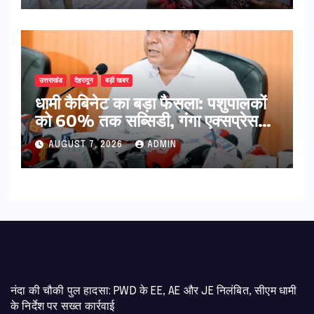
उत्तराखंड
देहरादून
बड़ी खबर
​धामी कैबिनेट का बड़ा फैसला: पशुपालकों
को 60% तक सब्सिडी, गंगा एक्सप्रेसवे
का हरिद्वार तक होगा विस्तार
AUGUST 7, 2026
ADMIN
नंदा की चौकी पुल हादसा: PWD के EE, AE और JE निलंबित, सीएम धामी
के निर्देश पर सख्त कार्रवाई