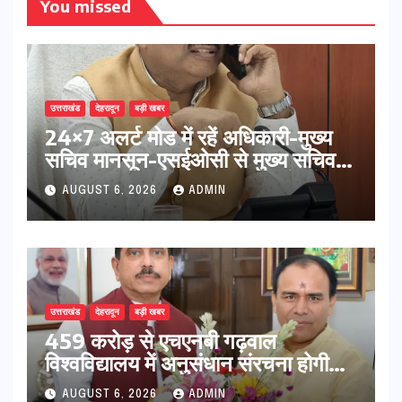
You missed
उत्तराखंड
देहरादून
बड़ी खबर
24×7 अलर्ट मोड में रहें अधिकारी-मुख्य
सचिव मानसून-एसईओसी से मुख्य सचिव ने
की विस्तृत समीक्षा कहा-बंद सड़कों को
AUGUST 6, 2026
ADMIN
शीघ्र खोला जाए, लोगों को न हो दिक्कत
उत्तराखंड
देहरादून
बड़ी खबर
459 करोड़ से एचएनबी गढ़वाल
विश्वविद्यालय में अनुसंधान संरचना होगी
सुदृढ,उच्च शिक्षा मंत्री धन सिंह रावत ने
AUGUST 6, 2026
ADMIN