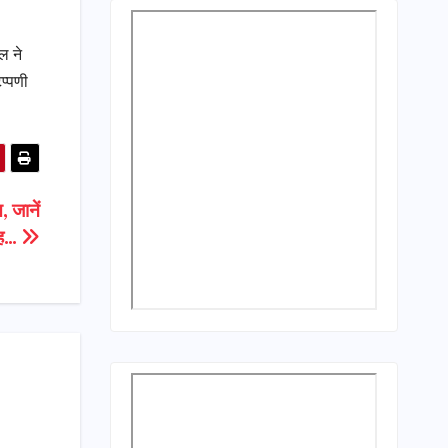
ल ने
प्पणी
, जानें
ह…