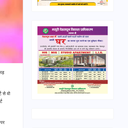
उमड़
ट से वो
्ट
 पर