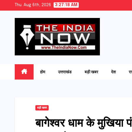
Skip
Thu. Aug 6th, 2026
3:27:19 AM
to
content
होम
उत्तराखंड
बड़ी खबर
देश
र
बड़ी खबर
बागेश्वर धाम के मुखिया पंड