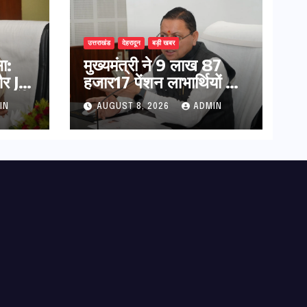
उत्तराखंड
देहरादून
बड़ी खबर
ा:
मुख्यमंत्री ने 9 लाख 87
र JE
हजार17 पेंशन लाभार्थियों को
निर्देश
कुल 146 करोड़ 32 लाख
IN
AUGUST 8, 2026
ADMIN
की पेंशन राशि का किया
भुगतान