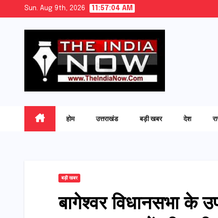
Skip
Sun. Aug 9th, 2026
11:57:05 AM
to
content
होम
उत्तराखंड
बड़ी खबर
देश
र
बड़ी खबर
बागेश्वर विधानसभा के 