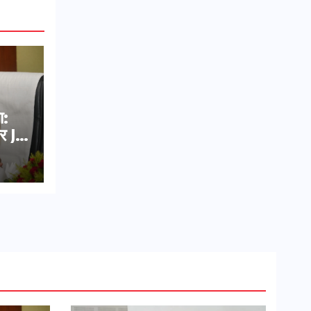
ा:
र JE