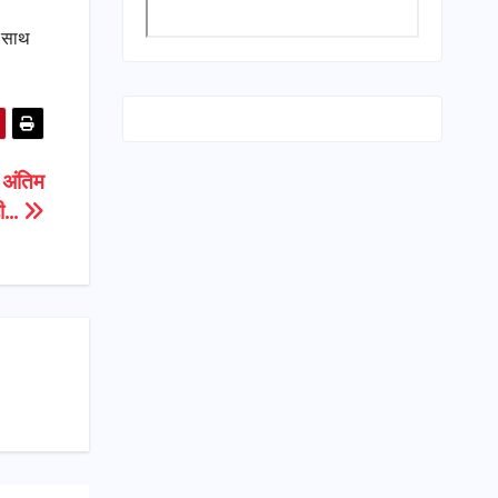
ी साथ
ी अंतिम
़ी…