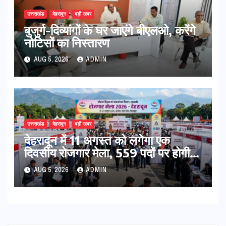
उत्तराखंड
देहरादून
बड़ी खबर
बुजुर्ग-दिव्यांगों के घर जाएंगे बीएलओ, करेंगे
नोटिसों का निस्तारण
AUG 5, 2026
ADMIN
उत्तराखंड
देहरादून
बड़ी खबर
​देहरादून में 11 अगस्त को लगेगा एक
दिवसीय रोजगार मेला, 559 पदों पर होगी
भर्ती
AUG 5, 2026
ADMIN